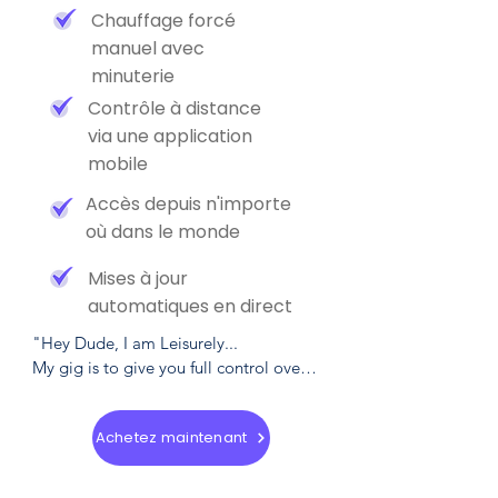
Chauffage forcé
manuel avec
minuterie
Contrôle à distance
via une application
mobile
Accès depuis n'importe
où dans le monde
Mises à jour
automatiques en direct
"Hey Dude, I am Leisurely... 

My gig is to give you full control over 
your system but.... I cant do it alone.  
im limited to your availability and 
Achetez maintenant
attention to heat your pavement. 

If your looking for the cheapest way to 