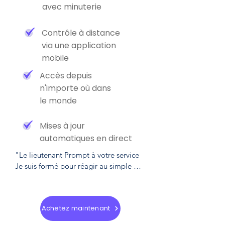
avec minuterie
Contrôle à distance
via une application
mobile
Accès depuis
n'importe où dans
le monde
Mises à jour
automatiques en direct
"Le lieutenant Prompt à votre service

Je suis formé pour réagir au simple 
toucher d'un interrupteur. Mon équipe 
et moi sommes constamment à l'affût 
des prochains épisodes de neige. 

Achetez maintenant
Dans les 5 minutes qui suivent la chute 